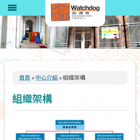
移
menu
至
主
內
容
首頁
中心介紹
組織架構
導
航
組織架構
連
結