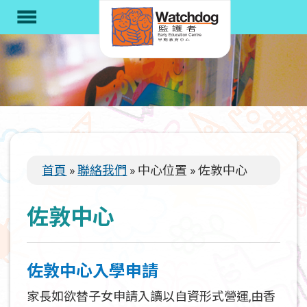
移
menu
至
主
內
容
首頁
聯絡我們
中心位置
佐敦中心
導
航
佐敦中心
連
結
佐敦中心入學申請
家長如欲替子女申請入讀以自資形式營運,由香